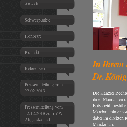
Anwalt
Schwerpunkte
Honorare
Kontakt
In Ihrem 
Referenzen
Dr. König
Pressemitteilung vom
22.02.2019
Die Kanzlei Rechts
ihren Mandanten um
Entscheidungshilfen
Pressemitteilung vom
Mandanteninteresse
12.12.2018 zum VW-
dabei im direkten 
Abgasskandal
Mandanten.