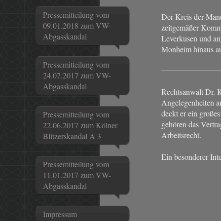
Pressemitteilung vom
Der Kreis der Mand
09.01.2018 zum VW-
zeitgemäßer Kommu
Abgasskandal
Leverkusen und an
Monheim hinaus au
Pressemitteilung vom
24.07.2017 zum VW-
Abgasskandal
Rechtsanwalt Dr. 
Angelegenheiten a
deckt er ein große
Pressemitteilung vom
gehören das Vertra
22.06.2017 zum Kölner
Arbeitsrecht.
Blitzerskandal A 3
Ein besonderer Int
Pressemitteilung vom
11.01.2017 zum VW-
Abgasskandal
Impressum